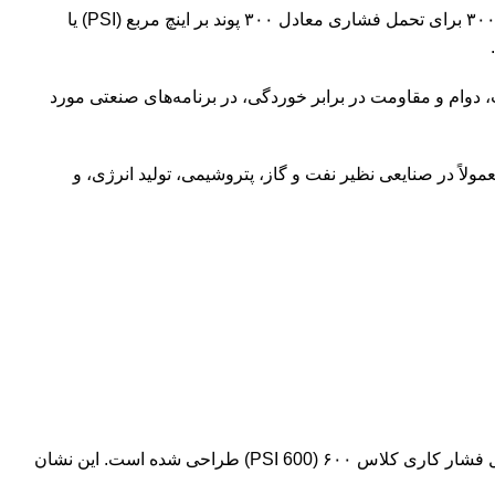
عبارت “کلاس ۳۰۰” به فشار کاری شیر توپی اشاره دارد طبق استانداردهای موسسه استانداردهای ملی آمریکا (ANSI). شیر توپی کلاس ۳۰۰ برای تحمل فشاری معادل ۳۰۰ پوند بر اینچ مربع (PSI) یا
، دوام و مقاومت در برابر خوردگی، در برنامه‌های صنعتی مورد
لاد کربن ریختگی است. این شیرها معمولاً در صنایعی نظیر نفت و گاز، پتروشیمی، تولید انرژی، و
شیر توپی با کلاس ۶۰۰ از جنس فولاد، یک نوع شیر آلات است که با استانداردهای فشار ANSI/ASME B16.34 مطابقت دارد و برای تحمل فشار کاری کلاس ۶۰۰ (600 PSI) طراحی شده است. این نشان