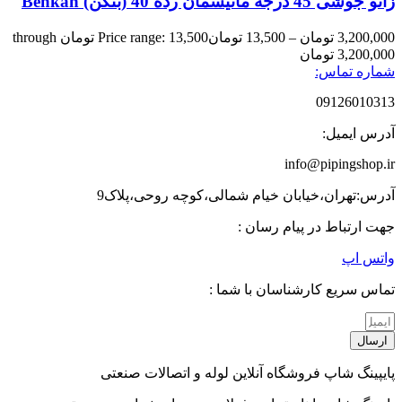
زانو جوشی 45 درجه مانیسمان رده 40 (بنکن) Benkan
3,200,000
تومان
–
13,500
تومان
Price range: 13,500 تومان through
3,200,000 تومان
شماره تماس:
09126010313
آدرس ایمیل:
info@pipingshop.ir
آدرس:تهران،خیابان خیام شمالی،کوچه روحی،پلاک9
جهت ارتباط در پیام رسان :
واتس اپ
تماس سریع کارشناسان با شما :
ارسال
پایپینگ شاپ فروشگاه آنلاین لوله و اتصالات صنعتی