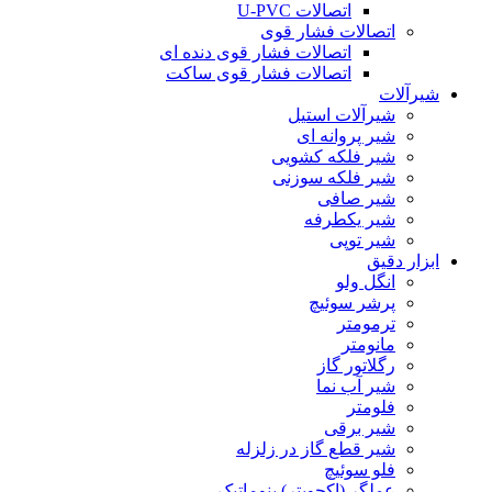
اتصالات U-PVC
اتصالات فشار قوی
اتصالات فشار قوی دنده ای
اتصالات فشار قوی ساکت
شیرآلات
شیرآلات استیل
شیر پروانه ای
شیر فلکه کشویی
شیر فلکه سوزنی
شیر صافی
شیر یکطرفه
شیر توپی
ابزار دقیق
انگل ولو
پرشر سوئیچ
ترمومتر
مانومتر
رگلاتور گاز
شیر آب نما
فلومتر
شیر برقی
شیر قطع گاز در زلزله
فلو سوئیچ
عملگر (اکچویتر) پنوماتیک