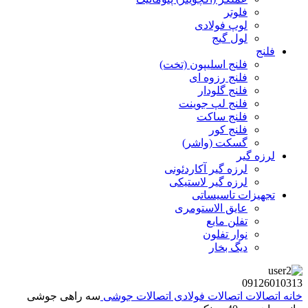
فلوتر
لوپ فولادی
لول گیج
فلنج
فلنج اسلیپون (تخت)
فلنج رزوه ای
فلنج گلودار
فلنج لپ جوینت
فلنج ساکت
فلنج کور
گسکت (واشر)
لرزه گیر
لرزه گیر آکاردئونی
لرزه گیر لاستیکی
تجهیزات تاسیساتی
عایق الاستومری
تفلن مایع
نوار تفلون
دیگ بخار
09126010313
خانه
اتصالات
اتصالات فولادی
اتصالات جوشی
سه راهی جوشی