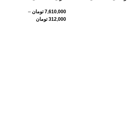
7,610,000
تومان
–
312,000
تومان