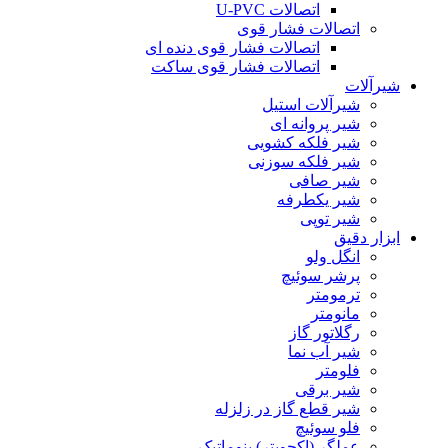
اتصالات U-PVC
اتصالات فشار قوی
اتصالات فشار قوی دنده ای
اتصالات فشار قوی ساکت
شیرآلات
شیرآلات استیل
شیر پروانه ای
شیر فلکه کشویی
شیر فلکه سوزنی
شیر صافی
شیر یکطرفه
شیر توپی
ابزار دقیق
انگل ولو
پرشر سوئیچ
ترمومتر
مانومتر
رگلاتور گاز
شیر آب نما
فلومتر
شیر برقی
شیر قطع گاز در زلزله
فلو سوئیچ
عملگر (اکچویتر) پنوماتیک