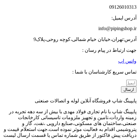
09126010313
آدرس ایمیل:
info@pipingshop.ir
آدرس:تهران،خیابان خیام شمالی،کوچه روحی،پلاک9
جهت ارتباط در پیام رسان :
واتس اپ
تماس سریع کارشناسان با شما :
ارسال
پایپینگ شاپ فروشگاه آنلاین لوله و اتصالات صنعتی
پایپینگ شاپ با نام تجاری فولاد مهدی با بیش از سه دهه تجربه در
زمینه واردات،تامین و تجهیز ملزومات تاسیساتی کارخانجات
صنعتی،ساختمان های مسکونی،صنایع دارویی ،نفت، گاز و
پتروشیمی اقدام به فعالیت موثر نموده است.جهت استعلام قیمت و
دریافت پیش فاکتور از طریق شماره تماس یا قسمت ارسال لیست