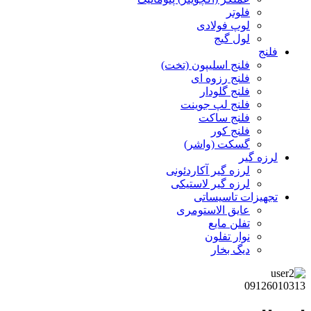
فلوتر
لوپ فولادی
لول گیج
فلنج
فلنج اسلیپون (تخت)
فلنج رزوه ای
فلنج گلودار
فلنج لپ جوینت
فلنج ساکت
فلنج کور
گسکت (واشر)
لرزه گیر
لرزه گیر آکاردئونی
لرزه گیر لاستیکی
تجهیزات تاسیساتی
عایق الاستومری
تفلن مایع
نوار تفلون
دیگ بخار
09126010313