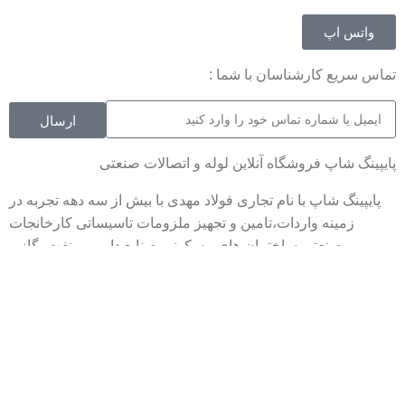
واتس اپ
تماس سریع کارشناسان با شما :
ارسال
پایپینگ شاپ فروشگاه آنلاین لوله و اتصالات صنعتی
پایپینگ شاپ با نام تجاری فولاد مهدی با بیش از سه دهه تجربه در
زمینه واردات،تامین و تجهیز ملزومات تاسیساتی کارخانجات
صنعتی،ساختمان های مسکونی،صنایع دارویی ،نفت، گاز و
پتروشیمی اقدام به فعالیت موثر نموده است.جهت استعلام قیمت و
دریافت پیش فاکتور از طریق شماره تماس یا قسمت ارسال
لیست درخواستی اقدام فرمایید.
صفحه اصلی
وبلاگ
درباره ما
تماس با ما