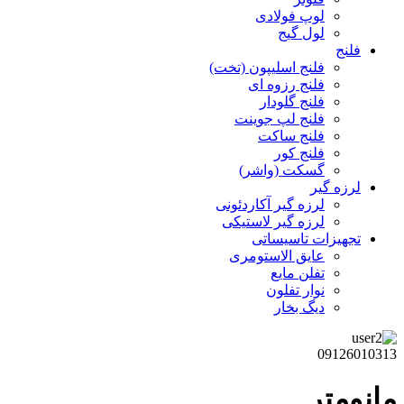
لوپ فولادی
لول گیج
فلنج
فلنج اسلیپون (تخت)
فلنج رزوه ای
فلنج گلودار
فلنج لپ جوینت
فلنج ساکت
فلنج کور
گسکت (واشر)
لرزه گیر
لرزه گیر آکاردئونی
لرزه گیر لاستیکی
تجهیزات تاسیساتی
عایق الاستومری
تفلن مایع
نوار تفلون
دیگ بخار
09126010313
مانومتر