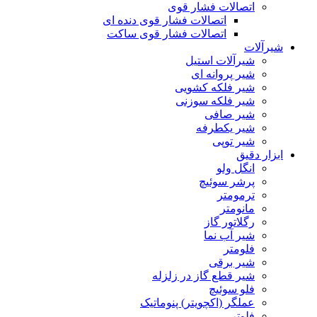
اتصالات فشار قوی
اتصالات فشار قوی دنده ای
اتصالات فشار قوی ساکت
شیرآلات
شیرآلات استیل
شیر پروانه ای
شیر فلکه کشویی
شیر فلکه سوزنی
شیر صافی
شیر یکطرفه
شیر توپی
ابزار دقیق
انگل ولو
پرشر سوئیچ
ترمومتر
مانومتر
رگلاتور گاز
شیر آب نما
فلومتر
شیر برقی
شیر قطع گاز در زلزله
فلو سوئیچ
عملگر (اکچویتر) پنوماتیک
فلوتر