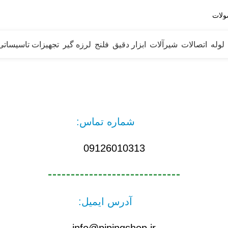
لوله
اتصالات
شیرآلات
ابزار دقیق
فلنج
لرزه گیر
تجهیزات تاسیساتی
شماره تماس:
09126010313
آدرس ایمیل:
info@pipingshop.ir